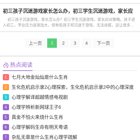
法，而不是一味地责备或忧心忡忡。以下是一些实用的应对策略，可以帮助家长
在孩子休学期间给予支持和指导。首先要了解孩子为什么选择休学，可能是学...
初三孩子沉迷游戏家长怎么办，初三学生沉迷游戏，家长应
对策略
初三孩子沉迷游戏，家长怎么办？初三学生沉迷游戏，家长应对策略。孩子进
入初三，学业压力逐渐加大，但有些孩子却沉迷于游戏，无法自拔，这让很多家
长感到焦虑和无助。面对这种情况，家长们该如何应对呢？家长需要保持冷静，
不要一味地责备孩子。孩子沉迷游戏往往有其深层次的原因，可能是因为学习压
力太...
上一页
1
2
3
4
下一页
热点阅读
七月大地金灿灿是什么生肖
1
生化危机启示录2心理探索，生化危机启示录2中的心理深度
2
剖析与人物探讨
心理学解译超越情感电视剧
3
心理学辨析新网球王子6
4
真金不怕火来烧什么生肖
5
心理学解码生命有明天粤语
6
杂乱无章是什么生肖心理学疏解
7