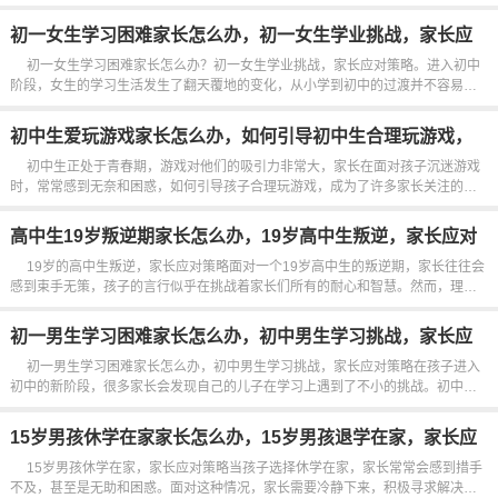
习和娱乐的工具，但当它变成一种“瘾”，则需要家长们采取一些策略来帮助孩子摆
脱这种依赖。家长需要认识到，手...
初一女生学习困难家长怎么办，初一女生学业挑战，家长应
对策略
初一女生学习困难家长怎么办？初一女生学业挑战，家长应对策略。进入初中
阶段，女生的学习生活发生了翻天覆地的变化，从小学到初中的过渡并不容易，
对于很多女生来说，这个阶段充满了挑战和压力。家长们常常会发现自己的女儿
在...
初中生爱玩游戏家长怎么办，如何引导初中生合理玩游戏，
家长应对策略
初中生正处于青春期，游戏对他们的吸引力非常大，家长在面对孩子沉迷游戏
时，常常感到无奈和困惑，如何引导孩子合理玩游戏，成为了许多家长关注的话
题了解孩子的兴趣是家长的第一步，游戏不仅仅是消遣，还是一种社交方式，许
多孩子通过游戏与朋友互动，建立友谊，家长可以尝试与孩子一起玩游戏，了解
高中生19岁叛逆期家长怎么办，19岁高中生叛逆，家长应对
他们...
策略
19岁的高中生叛逆，家长应对策略面对一个19岁高中生的叛逆期，家长往往会
感到束手无策，孩子的言行似乎在挑战着家长们所有的耐心和智慧。然而，理解
这种叛逆现象并采取适当的应对策略，可以帮助家长和孩子更好地度过这个时
期。理解叛逆期。叛逆期在青少年的成长过程中是不可避免的，这是一个自...
初一男生学习困难家长怎么办，初中男生学习挑战，家长应
对策略
初一男生学习困难家长怎么办，初中男生学习挑战，家长应对策略在孩子进入
初中的新阶段，很多家长会发现自己的儿子在学习上遇到了不小的挑战。初中阶
段的学习难度增加，科目增多，学习方法和思维方式都有所不同，孩子们可能会
感到无所适从。面对这种情况，家长该如何应对呢？...
15岁男孩休学在家家长怎么办，15岁男孩退学在家，家长应
对策略
15岁男孩休学在家，家长应对策略当孩子选择休学在家，家长常常会感到措手
不及，甚至是无助和困惑。面对这种情况，家长需要冷静下来，积极寻求解决方