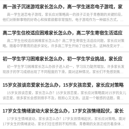
的看法，是否觉得作业太多，是否对某些科目感到困难，或者是否因为其他原因...
高一孩子沉迷游戏家长怎么办，高一学生迷恋电子游戏，家
长应对策略
高一学生迷恋电子游戏，家长应对策略高一的孩子正处于青春期的关键阶段，
他们对新鲜事物的好奇心和探索欲都非常强烈，电子游戏作为一种娱乐方式，吸
引了许多青少年的目光。然而，当这种娱乐变成一种沉迷时，家长们开始感到焦
虑和担忧。那么，家长们该如何应对孩子的游戏成瘾呢？理解是解决问题的第...
高二学生住校适应困难家长怎么办，高二学生寄宿生活适应
问题，家长应对策略
高二学生住校适应困难家长怎么办？高二学生寄宿生活适应问题，家长应对策
略。随着中学教育的逐步深化，许多高二学生开始了住校生活，这种改变对于学
生和家长来说都是一次重大的调整过程，学生需要适应新的环境，而家长也必须
学会如何支持孩子度过这一阶段。高二学生刚开始寄宿生活时，常常会面临...
初一学生学习困难家长怎么办，初一学生学业挑战，家长应
对策略
初一学生学习困难家长怎么办孩子进入初一，学习压力陡然增加，许多家长发
现孩子的学习成绩出现了不同程度的下滑，面对这种情况，家长们不免感到焦虑
和困惑。那么，初一学生学业挑战，家长应该如何应对呢？家长首先需要认识
到，初一是一个过渡时期，孩子从小学进入初中，课程难度、学习方法、作息时
15岁女孩谈恋爱家长怎么办，15岁女孩恋爱，家长应对策略
间等...
15岁女孩谈恋爱，家长怎么办？15岁女孩恋爱，家长应对策略面对15岁的女儿
谈恋爱，很多家长会感到措手不及，既担心又无奈。这是一个敏感的话题，需要
家长们以智慧和爱心去应对。面对这种情况，家长们可以采取以下几种策略来处
理。保持冷静是非常必要的，情绪...
17岁女生情绪波动大家长怎么办，17岁女孩情绪起伏，家长
应对策略
17岁女生情绪波动，家长该怎么办？17岁女孩情绪起伏，家长应对策略。面对
17岁女生的情绪波动，家长们往往感到不知所措。青春期的女孩正经历着身体和