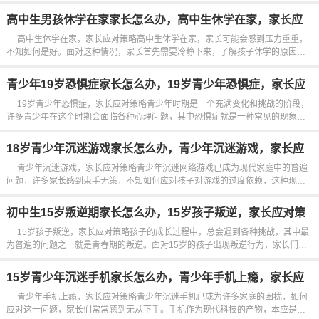
心理的巨大变化，心情自然也如过山车般起伏不定。那么，家长如何在这一时期
给予支持，帮助女儿平稳度过这个敏感阶段呢？理解和接受是关...
高中生男孩休学在家家长怎么办，高中生休学在家，家长应
对策略
高中生休学在家，家长应对策略高中生休学在家，家长可能会感到压力重重，
不知如何是好。面对这种情况，家长首先需要冷静下来，了解孩子休学的原因，
是因为学习压力太大，还是因为身体健康问题，或者是其他个人原因。只有了解
了具体原因，家长才能制定出合适的应对策略。家长需要保持与孩子的沟通，了
青少年19岁恐惧症家长怎么办，19岁青少年恐惧症，家长应
解...
对策略
19岁青少年恐惧症，家长应对策略青少年时期是一个充满变化和挑战的阶段，
许多青少年在这个时期会面临各种心理问题，其中恐惧症就是一种常见的现象。
恐惧症不仅仅是简单的害怕，它是一种对特定事物或情境产生强烈和不合理的恐
惧，这种恐惧会严重影响青少年的日常生活和心理健康。对于19...
18岁青少年沉迷游戏家长怎么办，青少年沉迷游戏，家长应
对策略
青少年沉迷游戏，家长应对策略青少年沉迷网络游戏已成为现代家庭中的普遍
问题，许多家长感到束手无策，不知如何应对孩子对游戏的过度依赖，这种现象
不仅影响孩子的学业和健康，还可能导致家庭矛盾加剧，家长在面对这一问题
时，如何采取有效的策略显得尤为重要。沟通是解决问题的第一步，家长需要与...
初中生15岁叛逆期家长怎么办，15岁孩子叛逆，家长应对策
略
15岁孩子叛逆，家长应对策略孩子的成长过程中，总会遇到各种挑战，其中最
为普遍的问题之一就是青春期的叛逆。面对15岁的孩子出现叛逆行为，家长们常
常感到迷茫，不知所措。如何应对这些叛逆行为，成为了许多家庭的难题。家长
需要理解叛逆行为背后的原因。青春期是孩子们自我认同和独立意识逐渐...
15岁青少年沉迷手机家长怎么办，青少年手机上瘾，家长应
对策略
青少年手机上瘾，家长应对策略青少年沉迷手机已成为许多家庭的困扰，如何
应对这一问题，家长们常常感到无从下手。手机作为现代科技的产物，本应是学