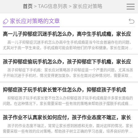
首页
> TAG信息列表 > 家长应对策略
家长应对策略的文章
高一儿子抑郁症沉迷手机怎么办，高中生手机成瘾，家长应
对策略
高一儿子抑郁症沉迷手机怎么办高中生手机成瘾是当今社会普遍存在的问题，
尤其对于高一学生来说，手机成瘾可能会影响他们的学业和健康。家长在面对孩
子手机成瘾的情况时，需要采取一些有效的策略来帮助他们摆脱这种困境。认识
问题的严重性家长需要认识到孩子手机成瘾可能会导致抑郁症等心...
孩子抑郁症偷玩手机怎么办，孩子抑郁症下手机瘾，家长应
对策略
孩子抑郁症下手机瘾：家长应对策略孩子抑郁症是一个严重的问题，尤其当孩
子开始沉迷于手机时，情况变得更加复杂。家长在面对这种情况时，需要采取一
些策略来帮助孩子摆脱手机瘾。建立沟通桥梁家长应该与孩子建立良好的沟通桥
梁。倾听孩子的...
抑郁症孩子玩手机家长管不住怎么办，抑郁症孩子手机成
瘾，家长应对策略
抑郁症孩子玩手机家长管不住怎么办抑郁症孩子玩手机成瘾是许多家长面临的
问题。在这种情况下，家长需要采取一些有效的策略来帮助孩子摆脱手机成瘾的
困扰。建立有效沟通家长应该与孩子建立起良好的沟通渠道。了解孩子为什么沉
迷于手机，倾听他们的想法和感受，可以帮助家长更好地理解孩子...
孩子作业不认真家长如何应付，孩子作业态度不端正，家长
应对策略
孩子的作业态度不端正，常常让家长感到困惑和无奈，面对这样的情况，家长
需要采取一些有效的应对策略，帮助孩子树立正确的学习态度，培养良好的学习
习惯。了解孩子的内心世界是关键，家长可以通过与孩子沟通，了解他们对作业