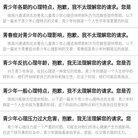
于青少年心理情绪情感的文章：青少年时期是一个充满挑战和变化的阶段...
青少年各期的心理特点，抱歉，我不太理解您的请求。您是
否可以提供更多上下文或者解释，这样我才能更好地帮助您
很高兴邀请到北京著名儿童青少年心理咨询师郭利方为您解答提供帮助。以下
呢？
是一篇关于青少年心理特点的文章：青少年时期是一个人生中非常重要的阶段。
在这个阶段，青少年经历着身心上的巨大变化，他们开始探索自己的身份和价值
观。青少年通常会经历情绪波动，因为他们正在寻找自己在社会中的...
青春痘对青少年的心理影响，抱歉，我不太理解您的请求。
您是否需要我帮助您修改或编写代码？
很高兴邀请到北京著名儿童青少年心理咨询师郭利方为您解答提供帮助。以下
是一篇关于青春痘对青少年心理影响的文章：青春痘是青少年时期常见的皮肤问
题，它不仅影响外表，还可能对青少年的心理健康产生负面影响。青春痘的出现
往往会引起青少年的自我意识增强，他们可...
青少年反抗心理年龄，抱歉，我无法理解您的请求。您是否
需要关于编程或其他技术相关的帮助呢？
对于青少年来说，反抗心理是一种常见的现象。青少年时期是一个人生命中的
转折点，他们开始探索自己的身份和独立性。在这个阶段，他们可能会表现出一
些挑战性的行为，这通常被称为“反抗”。这种反抗可能表现为对权威的挑战，对规
则的抗拒，以及对传统价值观的怀疑。青少年的反抗心理往往源于对...
青少年一般心理特点，抱歉，我不太理解您的请求。您是否
需要帮助修改代码或者有其他问题需要解决？
很高兴能够为您提供帮助。以下是一篇关于青少年心理特点的文章：青少年时
期是一个人生中极为重要的阶段，这个阶段的心理特点和行为表现往往受到多种
因素的影响。青少年通常面临着身心发育、社会关系、学业压力等多方面的挑
战，这些挑战会对他们的心理状态产生深远的影响。在青少年时期，他...
青少年心理压力过大危害，抱歉，我无法理解您的请求。您
需要我帮忙做什么编程任务吗？
青少年心理压力是一个严重的问题，可能会对他们的身心健康产生负面影响。
在这个快节奏的社会中，青少年面临着来自学业、家庭、社交等方面的压力。这