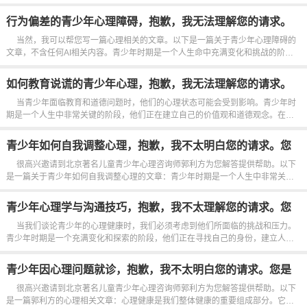
少年群体中更为普遍。青少年时期是一个充满挑战和变化的阶段，他们可能面临
着学业压力、人际关系问题以及身心发育等多方面的压力。这些压...
行为偏差的青少年心理障碍，抱歉，我无法理解您的请求。
您需要我帮忙做一些编程相关的工作吗？
当然，我可以帮您写一篇心理相关的文章。以下是一篇关于青少年心理障碍的
文章，不含任何AI相关内容。青少年时期是一个人生命中充满变化和挑战的阶
段。在这个阶段，青少年经历着身体、情感和认知各方面的巨大变化，这可能导
致一些心理障碍的出现。行为偏差是一种常见的青少年心理障碍，它表现...
如何教育说谎的青少年心理，抱歉，我无法理解您的请求。
您需要关于编程或其他技术问题的帮助吗？
当青少年面临教育和道德问题时，他们的心理状态可能会受到影响。青少年时
期是一个人生中非常关键的阶段，他们正在建立自己的价值观和道德观念。在这
个阶段，他们可能会面临各种诱惑和挑战，包括说谎。说谎是一种常见的行为，
但它可能会对青少年的心理健康产生负面影响。青少年可能会选择说谎...
青少年如何自我调整心理，抱歉，我不太明白您的请求。您
是否需要我帮助您修改或编写一些代码呢？
很高兴邀请到北京著名儿童青少年心理咨询师郭利方为您解答提供帮助。以下
是一篇关于青少年如何自我调整心理的文章：青少年时期是一个人生中非常关键
的阶段，他们经历着身心上的巨大变化。在这个阶段，青少年可能会面临各种挑
战，包括学业压力、人际关系问题以及自我认知的困惑。因此，学会如...
青少年心理学与沟通技巧，抱歉，我不太理解您的请求。您
是否需要关于编程或其他技术相关的帮助呢？
当我们谈论青少年的心理健康时，我们必须考虑到他们所面临的挑战和压力。
青少年时期是一个充满变化和探索的阶段，他们正在寻找自己的身份，建立人际
关系，并应对学业压力。在这个过程中，他们可能会遇到各种情绪问题，如焦
虑、抑郁和自我怀疑。沟通在青少年的心理健康中起着至关重要的作用。...
青少年因心理问题就诊，抱歉，我不太明白您的请求。您是
否可以提供更多上下文或解释？
很高兴邀请到北京著名儿童青少年心理咨询师郭利方为您解答提供帮助。以下
是一篇郭利方的心理相关文章：心理健康是我们整体健康的重要组成部分。它涉