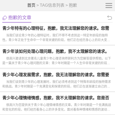
首页
> TAG信息列表 > 抱歉
抱歉的文章
青少年特有的心理特征，抱歉，我无法理解您的请求。您需
要关于编程或其他技术问题的帮助吗？
当我们谈论青少年的心理特征时，我们不得不考虑到这一特定年龄段的独特
性。青少年正处于生命中一个非常关键的阶段，他们正在经历身心上的巨大变
化。这个阶段通常被称为青春期，是一个充满挑战和发现的时期。青少年的心理
特征...
青少年该如何处理心理问题，抱歉，我不太理解您的请求。
您是否需要帮助编写代码或者有其他问题需要解决？
很高兴邀请到北京著名儿童青少年心理咨询师郭利方为您解答提供帮助。以下
是一篇关于青少年心理问题的文章：青少年时期是一个人生中非常关键的阶段。
在这个阶段，青少年面临着许多身心挑战，需要得到适当的关注和支持。心理问
题在青少年中并不罕见，因此了解如何处理这些问题至关重要。家庭...
青少年心理发展需求，抱歉，我无法理解您的请求。您需要
关于编程或其他技术问题的帮助吗？
当我们谈到青少年的心理发展时，我们必须考虑到这个特殊年龄段的独特需求
和挑战。青少年时期是一个充满变化和探索的阶段，他们正在逐渐建立自己的身
份和价值观。在这个过程中，他们经历着身心上的巨大变化，需要得到支持和指
导。青少年的心理发展受到许多因素的影响，包括家庭环境、...
青少年心理情绪情感，抱歉，我不太理解您的请求。您是否
需要关于编程或其他方面的帮助呢？
很高兴为您提供关于青少年心理情绪情感的文章。青少年时期是一个充满挑战
和变化的阶段，他们经历着身心上的许多变化，面对着各种情绪和情感的波动。
在这个阶段，他们正在建立自己的身份，探索世界，面对压力和挑战。以下是关