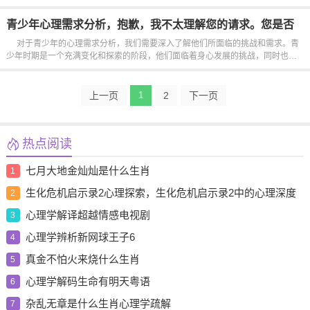
及我们的情绪、思维和行为方式。青少年时期是一个人生中非常关键的阶段，他
们面临着许多身心变化和挑战。在这个阶段，许多青少年可能会遇...
青少年心理需求分析，抱歉，我不太理解您的请求。您是否
需要关于编程或其他技术问题的帮助呢？
对于青少年的心理需求分析，我们需要深入了解他们所面临的挑战和需求。青
少年时期是一个充满变化和探索的阶段，他们面临着身心发展的挑战，同时也在
寻找自我认同和社会认可。在这个阶段，他们可能会经历情绪波动、自我怀疑和
社交压力。理解这些需求对于帮助青少年建立积极的心理健康至关重...
上一页
1
2
下一页
热点阅读
七月大地金灿灿是什么生肖
1
生化危机启示录2心理探索，生化危机启示录2中的心理深度
2
剖析与人物探讨
心理学解译超越情感电视剧
3
心理学辨析新网球王子6
4
真金不怕火来烧什么生肖
5
心理学解码生命有明天粤语
6
杂乱无章是什么生肖心理学疏解
7