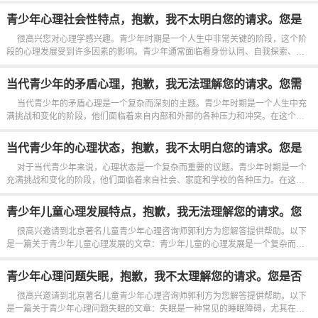
些压力可能导致焦虑、抑郁等心理问题，甚至影响他们的日常生活和人际关系。
学业压力是许多青少年面临的主要问题之一。他们可能感到需要在...
青少年心理社会性特点，抱歉，我不太明白您的请求。您是
否需要我帮助您修改代码或者回答编程相关的问题呢？
很高兴您对心理学感兴趣。青少年时期是一个人生中非常关键的阶段，这个阶
段的心理发展受到许多因素的影响。青少年通常面临着身份认同、自我探索、独
立性和社会关系等方面的挑战。他们正在寻找自己在社会中的定位，同时也在探
索自己的兴...
当代青少年的矛盾心理，抱歉，我无法理解您的请求。您需
要关于编程或其他技术问题的帮助吗？
当代青少年的矛盾心理是一个复杂而深刻的主题。青少年时期是一个人生中充
满挑战和变化的阶段，他们面临着来自内部和外部的各种压力和冲突。在这个阶
段，他们正在寻找自己的身份，探索自己的价值观和信仰，同时也要应对社会和
家庭的期望。这种内外在的矛盾常...
当代青少年的心理状态，抱歉，我不太明白您的请求。您是
否需要关于编程或其他方面的帮助呢？
对于当代青少年来说，心理状态是一个复杂而重要的议题。青少年时期是一个
充满挑战和变化的阶段，他们面临着来自社会、家庭和学校的各种压力。在这个
阶段，他们正在寻找自己的身份，探索世界，建立人际关系，并应对各种情绪和
情感。这些挑战可能会对他们的心理健康产生影响，因此理解和关注...
青少年儿童心理发展特点，抱歉，我无法理解您的请求。您
需要关于编程或其他技术问题的帮助吗？
很高兴邀请到北京著名儿童青少年心理咨询师郭利方为您解答提供帮助。以下
是一篇关于青少年儿童心理发展的文章：青少年儿童的心理发展是一个复杂而重
要的过程。在这个阶段，他们经历着身心上的巨大变化，塑造着他们未来的个性
和行为。青少年儿童的心理发展受到许多因素的影响，包括遗传、环...
青少年心理问题失眠，抱歉，我不太理解您的请求。您是否
需要我帮助您修改代码或者回答其他编程相关的问题呢？
很高兴邀请到北京著名儿童青少年心理咨询师郭利方为您解答提供帮助。以下
是一篇关于青少年心理问题失眠的文章：失眠是一种常见的睡眠障碍，尤其在青