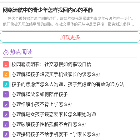
并非偶然，而是成长过程中必然的风景。每个孩子都是独特的个体，就像春天的
花苞各有绽放的节奏，九岁的男孩正在经历大脑皮层发育的关键期，他们的...
网络迷航中的青少年怎样找回内心的平静
在这个被数据洪流冲刷的时代，屏幕的微光常常成为青少年夜晚的唯一陪伴。
他们像被无形丝线牵引的蝴蝶，在社交媒体的花丛中反复穿梭，指尖划过虚拟世
界的每一寸肌理，却在现实的土壤里逐渐失去扎根的触角。当算法编织的茧房将
真实世界过滤成碎片，那些本应蓬勃生长的心灵，却在信息过载中陷入迷...
加载更多
热点阅读
校园霸凌阴影：社交恐惧如何摧毁自信
1
心理解释孩子想要买手机做家长的该怎么办
2
孩子的焦虑症怎么去沟通，孩子焦虑症的有效沟通方法
3
心理解释父亲如何陪伴孩子
4
心理细解小孩不肯上学怎么办
5
心理解谜女孩子谈恋爱家长怎么跟她沟通
6
心理破解孩子性格孤僻不合群怎么办
7
心理接码孩子不给手机就不上学家长怎么办
8