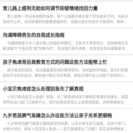
怎样的语气说出"这道题要仔细想想"，或是"你这次表现不错"，都会在学生心中激
起不同的涟漪。有时候，一个轻描淡写的动作，比如翻白眼、叹气，甚至...
育儿路上感到无助如何调节抑郁情绪找回力量
育儿就像一场没有地图的探险，每个父母都可能在某个时刻迷失方向。当孩子
哭闹不止时，当深夜喂奶的疲惫感袭来时，当面对成长的迷茫与焦虑时，那种无
助的情绪会像潮水般涌来，将我们淹没在琐碎的日常中。其实，这种感受并非个
人软弱，而是人类情感的自然反应。就像种子在...
沟通障碍男生的自我成长指南
沟通障碍是许多人成长路上的隐形绊脚石，尤其对于男性而言，这种困境往往
被误解为"不善言辞"或"性格内向"。但当我们剥开表象，会发现这背后藏着更深层
的自我认知与情感表达的博弈。有人习惯用沉默来掩饰脆弱，有人沉迷于逻辑思
维而忽略情绪共鸣，这些看似理性的选择实则在无声中筑起沟通...
孩子焦虑背后是教育方式的问题这些方法能帮上忙
孩子焦虑的背后，往往藏着被忽视的教育密码。当校园铃声响起，家长们的焦
虑似乎也同步启动。那些被分数压弯的脊梁，那些在课外班之间疲于奔命的小
脸，那些深夜里反复检查作业的双手，都在无声诉说着一个真相——教育方式正
在悄然重塑孩子的心理...
小宝贝焦虑症怎么处理别急先了解真相
小宝贝焦虑症怎么处理？别急，先了解真相当孩子蜷缩在角落反复搓手，或是
突然在幼儿园门口哭闹不止，他们的表现常常让父母感到困惑。这种情绪波动并
非简单的任性，而是内心在发出求救信号。就像小猫遇到陌生环境会本能地躲
藏，孩子也会用...
九岁男孩脾气急躁怎么办这些方法让亲子关系更顺畅
九岁男孩的脾气像夏日骤雨般突然来袭，让家长既无奈又困惑。当孩子摔门、
大喊大叫时，成年人往往陷入焦虑——是不是哪里出了问题？其实这种情绪波动