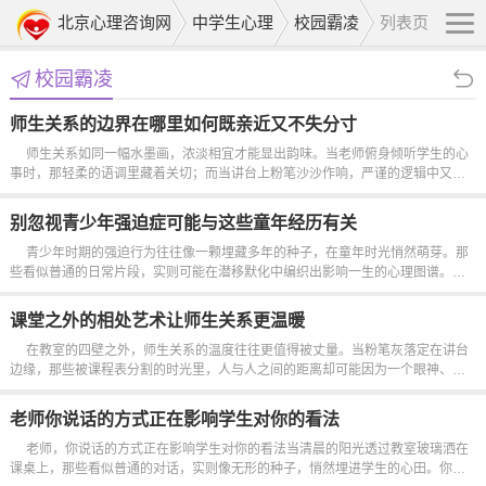
北京心理咨询网
中学生心理
校园霸凌
列表页
校园霸凌
师生关系的边界在哪里如何既亲近又不失分寸
师生关系如同一幅水墨画，浓淡相宜才能显出韵味。当老师俯身倾听学生的心
事时，那轻柔的语调里藏着关切；而当讲台上粉笔沙沙作响，严谨的逻辑中又透
着权威。这种微妙的平衡，像极了茶与水的交融，既要让温度恰到好处，又要保
持清冽的本味。有人曾说，教育是灵魂与灵魂的对话。可若对话过度，便可能模...
别忽视青少年强迫症可能与这些童年经历有关
青少年时期的强迫行为往往像一颗埋藏多年的种子，在童年时光悄然萌芽。那
些看似普通的日常片段，实则可能在潜移默化中编织出影响一生的心理图谱。当
一个孩子在成长过程中频繁遭遇父母反复叮嘱要整理书包、反复检查门窗，或是
被要求必须按照特定顺序完成作业时，这些重复的指令可能在无意间...
课堂之外的相处艺术让师生关系更温暖
在教室的四壁之外，师生关系的温度往往更值得被丈量。当粉笔灰落定在讲台
边缘，那些被课程表分割的时光里，人与人之间的距离却可能因为一个眼神、一
句问候而悄然缩短。有人习惯将教师视为知识的传递者，却忽略了他们也是情感
的容器，只是需要用更柔软的方式去盛装那些未被课堂规则框定的共鸣...
老师你说话的方式正在影响学生对你的看法
老师，你说话的方式正在影响学生对你的看法当清晨的阳光透过教室玻璃洒在
课桌上，那些看似普通的对话，实则像无形的种子，悄然埋进学生的心田。你用