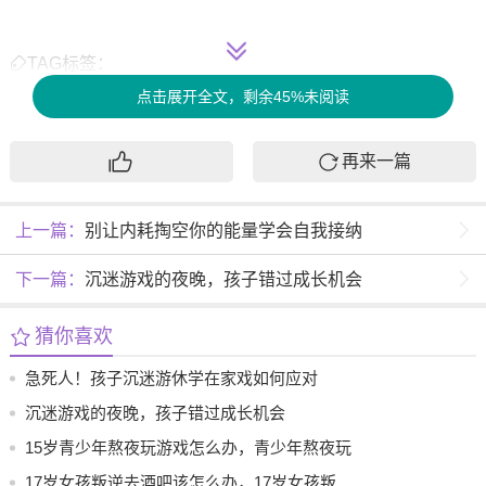
TAG标签：
点击展开全文，剩余45%未阅读
再来一篇
每个沉迷游戏的孩子背后，都藏着未被满足的心理需求。有
上一篇：
别让内耗掏空你的能量学会自我接纳
的需要被认可的成就，有的渴望逃离现实的焦虑，有的只是
在寻找情感联结的出口。作为心理咨询师，我更倾向于用"游
下一篇：
沉迷游戏的夜晚，孩子错过成长机会
戏是语言"的视角来看待这个问题。就像我们常说的"每个孩子
都是独特的"，小林的故事让我意识到，当父母学会用孩子的
猜你喜欢
语言对话，当教育者理解游戏背后的深层动机，改变才真正
急死人！孩子沉迷游休学在家戏如何应对
可能发生。
沉迷游戏的夜晚，孩子错过成长机会
面对这样的
情况
，我建议家长先建立"非评判性沟通"。可以尝
15岁青少年熬夜玩游戏怎么办，青少年熬夜玩
试每天固定时间分享游戏中的趣事，用好奇代替说教。同
游戏的解决办法
17岁女孩叛逆去酒吧该怎么办，17岁女孩叛