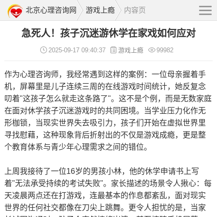
北京心理咨询网
游戏上瘾
内容页
急死人！孩子沉迷游休学在家戏如何应对
2025-09-17 09:40:37
游戏上瘾
99982
作为
心理咨询
师，我经常遇到这样的案例：一位母亲握着手
机，屏幕里是儿子连续三周的在线游戏
时间
统计，她反复念
叨着"这孩子怎么就走这条路了"。这不是个例，而是无数家庭
在面对休学孩子沉迷游戏时的共同困境。当学业压力化作无
形枷锁，当现实世界失去吸引力，孩子们开始在虚拟世界里
寻找慰藉，这种现象背后折射出的不仅是游戏成瘾，更是整
个教育体系与
青少年心理
需求之间的错位。
上周我接待了一位16岁的男孩小林，他的休学申请书上写
着"无法承受持续的考试失败"。家长描述的场景令人揪心：每
天凌晨两点还在打游戏，连最基本的作息都紊乱，面对现实
世界的任何社交都像在刀尖上跳舞。更令人担忧的是，当家