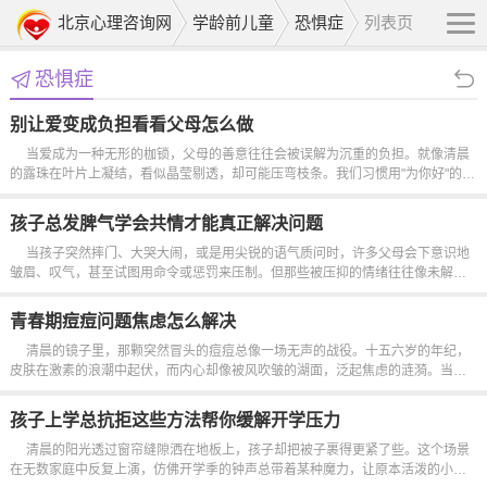
北京心理咨询网
学龄前儿童
恐惧症
列表页
恐惧症
别让爱变成负担看看父母怎么做
当爱成为一种无形的枷锁，父母的善意往往会被误解为沉重的负担。就像清晨
的露珠在叶片上凝结，看似晶莹剔透，却可能压弯枝条。我们习惯用"为你好"的名
义，将最深的牵挂编织成牢笼，却忘了真正的爱应该像春风，轻轻拂过却不束缚
生长。许多父母在孩子面前扮演着双重角色，既是庇护者又是裁判官。...
孩子总发脾气学会共情才能真正解决问题
当孩子突然摔门、大哭大闹，或是用尖锐的语气质问时，许多父母会下意识地
皱眉、叹气，甚至试图用命令或惩罚来压制。但那些被压抑的情绪往往像未解的
谜题，会在某个意想不到的时刻重新浮现。我们总在寻找"解决"的方法，却忽略了
问题的根源或许藏在更深层的沟通中。每个孩子都是独特的信号接...
青春期痘痘问题焦虑怎么解决
清晨的镜子里，那颗突然冒头的痘痘总像一场无声的战役。十五六岁的年纪，
皮肤在激素的浪潮中起伏，而内心却像被风吹皱的湖面，泛起焦虑的涟漪。当青
春的火苗在脸上燃烧，我们似乎总在担心别人会注意到那些不规则的红点，仿佛
它们是某种无声的指控。痘痘的成因如同迷宫，油脂分泌旺盛、毛孔堵塞、...
孩子上学总抗拒这些方法帮你缓解开学压力
清晨的阳光透过窗帘缝隙洒在地板上，孩子却把被子裹得更紧了些。这个场景
在无数家庭中反复上演，仿佛开学季的钟声总带着某种魔力，让原本活泼的小身