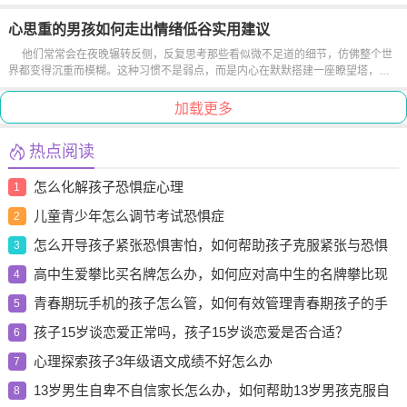
并非天生的顽疾，而是成长路上需要温柔化解的迷雾。当孩子开始意识到自己的
不安，就像发现了一片需要打理的花园，只要找到合适的养分，就能让自信的花
心思重的男孩如何走出情绪低谷实用建议
朵...
他们常常会在夜晚辗转反侧，反复思考那些看似微不足道的细节，仿佛整个世
界都变得沉重而模糊。这种习惯不是弱点，而是内心在默默搭建一座瞭望塔，试
图从纷繁的思绪中捕捉真实的答案。但当这座塔被焦虑和迷茫填满，呼吸都...
加载更多
热点阅读
怎么化解孩子恐惧症心理
1
儿童青少年怎么调节考试恐惧症
2
怎么开导孩子紧张恐惧害怕，如何帮助孩子克服紧张与恐惧
3
情绪
高中生爱攀比买名牌怎么办，如何应对高中生的名牌攀比现
4
象
青春期玩手机的孩子怎么管，如何有效管理青春期孩子的手
5
机使用
孩子15岁谈恋爱正常吗，孩子15岁谈恋爱是否合适？
6
心理探索孩子3年级语文成绩不好怎么办
7
13岁男生自卑不自信家长怎么办，如何帮助13岁男孩克服自
8