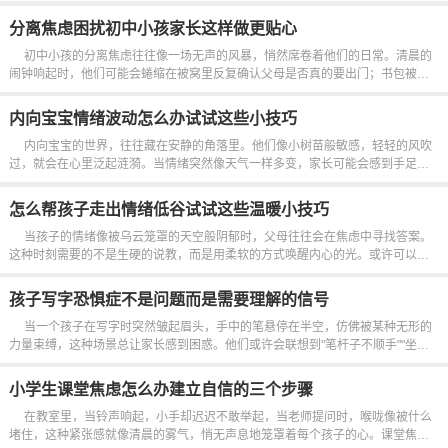
影变得迟疑。当孩子反复问"明天真的要上学吗"，或是站在校门口时突然僵住，这
些看似简单的抗拒背后，藏着成年人难以察觉的情绪密码。每个孩子...
分离焦虑困扰初中小孩家长这样做更贴心
初中小孩的分离焦虑往往像一场无声的风暴，悄然席卷着他们的日常。清晨的
闹钟响起时，他们可能会蜷缩在被窝里反复确认父母是否真的要出门；书包被塞
满零食和玩具时，他们总要偷偷藏起几样东西，仿佛这样就能把分离的痛苦减轻
几分。这种焦虑并非简...
内向宝宝情绪波动怎么办试试这些小技巧
内向宝宝的世界，往往藏在安静的角落里。他们像小树苗般敏感，轻轻的风吹
过，就会在心里泛起涟漪。当情绪突然像天气一样多变，家长可能会感到手足无
措，但其实这些波动是成长的密码，需要温柔地解读。与其急着纠正，不如先学
会观察—...
怎么帮孩子走出情绪低谷试试这些温暖小技巧
当孩子的情绪像被乌云笼罩的天空般阴郁时，父母往往会在焦虑中寻找答案。
这种时刻需要的不是生硬的说教，而是用柔软的方式唤醒内心的光。或许可以从
一个简单的动作开始——当孩子蜷缩在角落发呆时，轻轻蹲下与他们平视，让目
光成为传递信任的桥梁。成年人的注视会让孩子感受到被看见的温度...
孩子写字恐惧症不是问题而是需要理解的信号
当一个孩子在写字时突然皱起眉头，手中的笔悬停在半空，仿佛被某种无形的
力量束缚，这种场景总让家长感到困惑。他们或许会联想到"笔杆子不顺手""坐姿
不正确"，却忽略了这背后可能藏着更深层的心理密码。写字恐惧...
小学生课堂焦虑怎么办建立自信的三个步骤
在教室里，当铃声响起，小手却迟迟不敢举起，当老师提问时，喉咙像被什么
堵住，这种紧张感就像清晨的雾气，悄无声息地笼罩着每个孩子的心。课堂焦虑