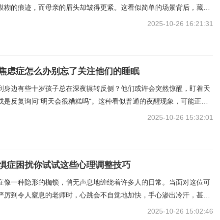
模糊的痕迹，而母亲的眉头却皱得更紧。这看似简单的场景背后，藏着
真相——当"练字"被异化为某种必须完成的仪式，那些稚嫩的笔尖便成
2025-10-26 16:21:31
的标尺。每个字都像被施了魔法的困兽，既困住了孩
焦虑症怎么办别忘了关注他们的睡眠
到身边有些十岁孩子总在深夜辗转反侧？他们或许会突然惊醒，盯着天
或是反复询问"明天会很糟糕吗"。这种看似普通的夜醒现象，可能正是
悄悄蔓延。当孩子开始用噩梦编织白天的恐惧，当他们的玩具被反复检
2025-10-26 15:32:01
，当课堂上突然发出"我是不是要失败"的低语，这
惧症困扰你试试这些心理调整技巧
症像一种隐形的枷锁，悄无声息地缠绕着许多人的日常。当面对这位可
严厉到令人窒息的老师时，心跳会不自觉地加快，手心渗出冷汗，甚至
始幻想各种糟糕的场景。这种情绪并非源于老师本身，而是源于内心深
2025-10-26 15:02:46