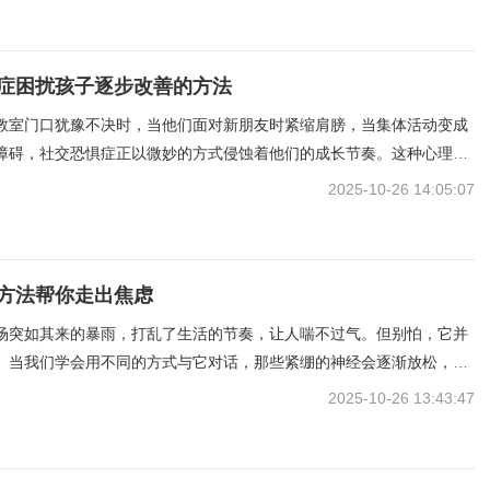
本能紧张，或是对过往经历的过度联想。我们总习惯
症困扰孩子逐步改善的方法
教室门口犹豫不决时，当他们面对新朋友时紧缩肩膀，当集体活动变成
障碍，社交恐惧症正以微妙的方式侵蚀着他们的成长节奏。这种心理状
的胆小，而是一种深层的自我保护机制，就像被风吹皱的湖
2025-10-26 14:05:07
方法帮你走出焦虑
场突如其来的暴雨，打乱了生活的节奏，让人喘不过气。但别怕，它并
。当我们学会用不同的方式与它对话，那些紧绷的神经会逐渐放松，仿
光驱散。有人会说，焦虑是内心的风暴，而我们要做的，是找到平静的
2025-10-26 13:43:47
把注意力从脑海中不断重复的担忧中抽离。当思绪像脱缰