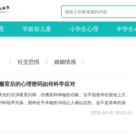
普
学龄前儿童
小学生心理
中学生
工作室
生肖星座
症
社交恐惧
婚姻情感
瘾背后的心理密码如何科学应对
荧光灯在深夜里闪烁，仿佛某种神秘的召唤。当手指悬停在按钮上方，
的咔哒声共振，那种近乎本能的冲动让人难以抗拒。这不是简单的游
场隐秘的心理博弈，每一次成功的抓取都像在填补某种看不见的空缺。
2025-10-26 19:01:16
被这些小小的塑料娃娃困住？