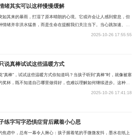
情绪其实可以这样慢慢缓解
突如其来的暴雨，打湿了原本晴朗的心境。它或许会让人感到窒息，但
种情绪并非洪水猛兽，而是生命在提醒我们关注当下。当心跳加速、思
不妨先闭上眼睛，让呼吸成为与焦虑对话的桥梁。深吸一口气，感受空
2025-10-26 17:55:55
的触感，再缓缓呼出，就像在沙滩上踩下脚印，又慢慢抹去痕
只说真棒试试这些温暖方式
说"真棒"，试试这些温暖方式你知道吗？当孩子听到"真棒"时，就像被塞
的奖杯，既不知道自己哪里做得好，也难以理解如何继续进步。这种笼
或许能带来短暂的喜悦，却可能在潜移默化中模糊了成长的轨迹。观察
2025-10-26 17:41:18
装积木时，若你只是说"真棒"，他或许会困惑：是哪
子练字写字恐惧症背后藏着小心思
的焦虑中，总有一幕令人揪心：孩子握着笔的手微微发抖，墨水在纸上