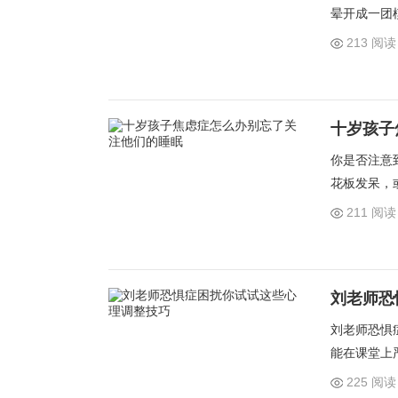
晕开成一团
一个微妙的
213 阅读
了丈量焦虑
十岁孩子
你是否注意
花板发呆，
焦虑情绪在
211 阅读
查摆放位置
刘老师恐
刘老师恐惧
能在课堂上
在课前就开
225 阅读