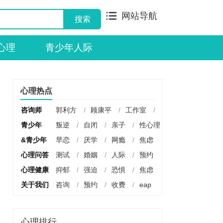
网站导航
心理
青少年人际
心理热点
咨询师
郭利方
/
顾康平
/
工作室
/
青少年
叛逆
/
自闭
/
亲子
/
性心理
&青少年
早恋
/
厌学
/
网瘾
/
焦虑
心理问答
测试
/
婚姻
/
人际
/
预约
心理健康
抑郁
/
强迫
/
恐惧
/
焦虑
关于我们
咨询
/
预约
/
收费
/
eap
心理排行