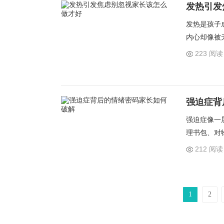
发热引发
发热是孩子
内心却像被
看温度的焦
223 阅读
过
强迫症背
强迫症像一
理书包、对
情绪密码。
212 阅读
复性动作可
1
2