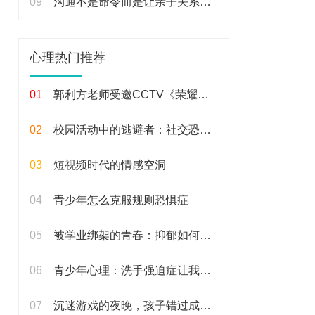
09
沟通不是命令而是让亲子关系更亲密的桥梁
心理热门推荐
01
郭利方老师受邀CCTV《荣耀与创新》央视专访
02
校园活动中的逃避者：社交恐惧的真实写照
03
短视频时代的情感空洞
04
青少年怎么克服规则恐惧症
05
被学业绑架的青春：抑郁如何蔓延
06
青少年心理：洗手强迫症让我焦虑到失眠
07
沉迷游戏的夜晚，孩子错过成长机会