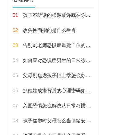
01
孩子不听话的根源或许藏在你平时的教育方式里
02
改头换面指的是什么生肖
03
告别刘老师恐惧症重建自信的实用建议
04
如何应对恐惧症男生的日常练习方法分享
05
父母别焦虑孩子怕上学怎么办才好
06
抓娃娃成瘾背后的心理密码如何科学应对
07
入园恐惧怎么解决从日常习惯入手调整心态
08
孩子焦虑时父母怎么当情绪安全岛