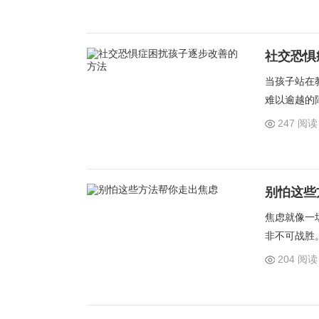
处对权威的
社交恐惧
当孩子站在
难以逾越的
态并非简单
247 阅读
别怕这些
焦虑就像一
非不可战胜
佛乌云被阳
204 阅读
港湾。试着