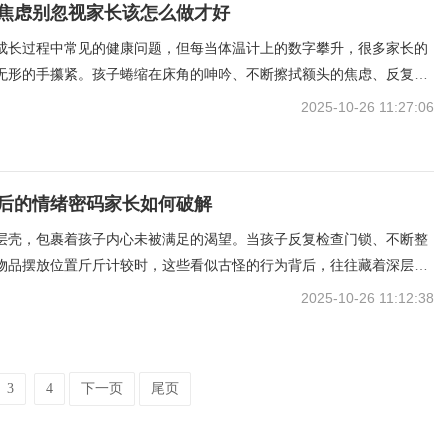
焦虑别忽视家长该怎么做才好
成长过程中常见的健康问题，但每当体温计上的数字攀升，很多家长的
无形的手攥紧。孩子蜷缩在床角的呻吟、不断擦拭额头的焦虑、反复查
灼，这些情绪交织成一张密网，将父母困在不安的漩涡里。其实发热不
2025-10-26 11:27:06
后的情绪密码家长如何破解
层壳，包裹着孩子内心未被满足的渴望。当孩子反复检查门锁、不断整
物品摆放位置斤斤计较时，这些看似古怪的行为背后，往往藏着深层的
家长常习惯性地将问题归咎于"不够听话"或"性格问题"，却忽略了这些重
2025-10-26 11:12:38
能是在传递某种未被察觉的信号。那些被
3
4
下一页
尾页