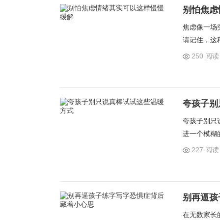
别怕焦虑
焦虑像一场
请记住，这
绪翻涌时，
250 阅读
气填满肺部
夸孩子别
夸孩子别只
进一个模糊
统的赞美，
227 阅读
一个孩子拼
别再逼孩
在无数家长